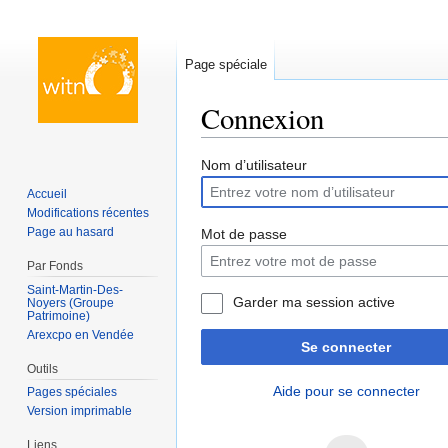
Page spéciale
Connexion
Aller à :
navigation
,
rechercher
Nom d’utilisateur
Accueil
Modifications récentes
Page au hasard
Mot de passe
Par Fonds
Saint-Martin-Des-
Garder ma session active
Noyers (Groupe
Patrimoine)
Arexcpo en Vendée
Se connecter
Outils
Aide pour se connecter
Pages spéciales
Version imprimable
Liens